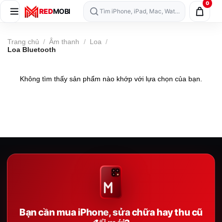
0
Skip
RED
MOBI
Tìm iPhone, iPad, Mac, Watch, AirPods…
to
content
Trang chủ
/
Âm thanh
/
Loa
/
Loa Bluetooth
Không tìm thấy sản phẩm nào khớp với lựa chọn của bạn.
Bạn cần mua iPhone, sửa chữa hay thu cũ