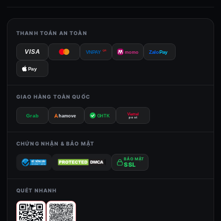
THANH TOÁN AN TOÀN
VISA
QR
VNPAY
momo
Zalo
Pay
Pay
GIAO HÀNG TOÀN QUỐC
Viettel
Grab
GHTK
hamove
post
CHỨNG NHẬN & BẢO MẬT
BẢO MẬT
SSL
QUÉT NHANH