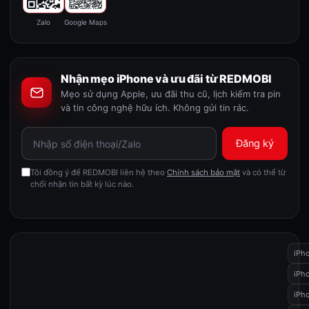
Zalo
Google Maps
Nhận mẹo iPhone và ưu đãi từ REDMOBI
Mẹo sử dụng Apple, ưu đãi thu cũ, lịch kiểm tra pin
và tin công nghệ hữu ích. Không gửi tin rác.
Đăng ký
Tôi đồng ý để REDMOBI liên hệ theo
Chính sách bảo mật
và có thể từ
chối nhận tin bất kỳ lúc nào.
iPh
iPho
iPho