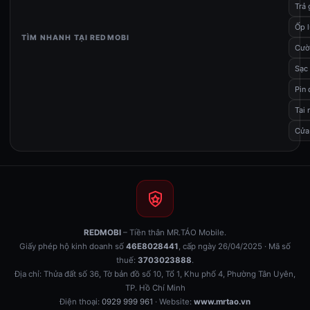
Trả
Ốp 
TÌM NHANH TẠI REDMOBI
Cườ
Sạc
Pin
Tai 
Cửa
REDMOBI
– Tiền thân MR.TÁO Mobile.
Giấy phép hộ kinh doanh số
46E8028441
, cấp ngày 26/04/2025 · Mã số
thuế:
3703023888
.
Địa chỉ: Thửa đất số 36, Tờ bản đồ số 10, Tổ 1, Khu phố 4, Phường Tân Uyên,
TP. Hồ Chí Minh
Điện thoại:
0929 999 961
· Website:
www.mrtao.vn