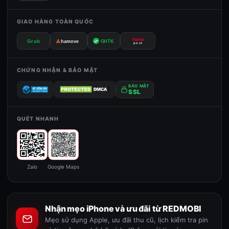
GIAO HÀNG TOÀN QUỐC
Viettel
Grab
GHTK
hamove
post
CHỨNG NHẬN & BẢO MẬT
BẢO MẬT
SSL
QUÉT NHANH
Zalo
Google Maps
Nhận mẹo iPhone và ưu đãi từ REDMOBI
Mẹo sử dụng Apple, ưu đãi thu cũ, lịch kiểm tra pin