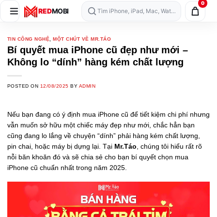
0
Skip
RED
MOBI
Tìm iPhone, iPad, Mac, Watch, AirPods…
to
content
TIN CÔNG NGHỆ
,
MỘT CHÚT VỀ MR.TÁO
Bí quyết mua iPhone cũ đẹp như mới –
Không lo “dính” hàng kém chất lượng
POSTED ON
12/08/2025
BY
ADMIN
Nếu bạn đang có ý định mua iPhone cũ để tiết kiệm chi phí nhưng
vẫn muốn sở hữu một chiếc máy đẹp như mới, chắc hẳn bạn
cũng đang lo lắng về chuyện “dính” phải hàng kém chất lượng,
pin chai, hoặc máy bị dựng lại. Tại
Mr.Táo
, chúng tôi hiểu rất rõ
nỗi băn khoăn đó và sẽ chia sẻ cho bạn bí quyết chọn mua
iPhone cũ chuẩn nhất trong năm 2025.