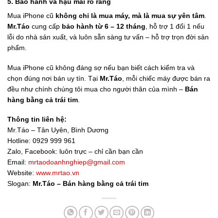
5. Bảo hành và hậu mãi rõ ràng
Mua iPhone cũ
không chỉ là mua máy, mà là mua sự yên tâm
.
Mr.Táo
cung cấp
bảo hành từ 6 – 12 tháng
, hỗ trợ 1 đổi 1 nếu
lỗi do nhà sản xuất, và luôn sẵn sàng tư vấn – hỗ trợ trọn đời sản
phẩm.
Mua iPhone cũ không đáng sợ nếu bạn biết cách kiểm tra và
chọn đúng nơi bán uy tín. Tại
Mr.Táo
, mỗi chiếc máy được bán ra
đều như chính chúng tôi mua cho người thân của mình –
Bán
hàng bằng cả trái tim
.
Thông tin liên hệ:
Mr.Táo – Tân Uyên, Bình Dương
Hotline: 0929 999 961
Zalo, Facebook: luôn trực – chỉ cần bạn cần
Email:
mrtaodoanhnghiep@gmail.com
Website:
www.mrtao.vn
Slogan:
Mr.Táo – Bán hàng bằng cả trái tim