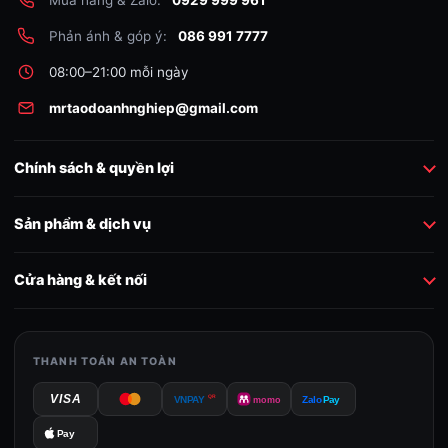
Mua hàng & Zalo:
0929 999 961
Phản ánh & góp ý:
086 991 7777
08:00–21:00 mỗi ngày
mrtaodoanhnghiep@gmail.com
Chính sách & quyền lợi
Sản phẩm & dịch vụ
Cửa hàng & kết nối
THANH TOÁN AN TOÀN
VISA
QR
VNPAY
momo
Zalo
Pay
Pay