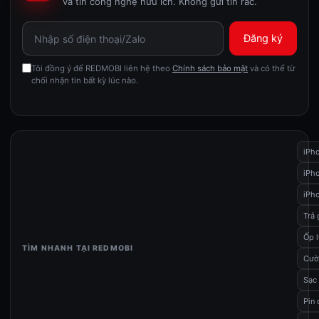
và tin công nghệ hữu ích. Không gửi tin rác.
Đăng ký
Tôi đồng ý để REDMOBI liên hệ theo
Chính sách bảo mật
và có thể từ
chối nhận tin bất kỳ lúc nào.
iPh
iPho
iPho
Trả
Ốp 
TÌM NHANH TẠI REDMOBI
Cườ
Sạc
Pin