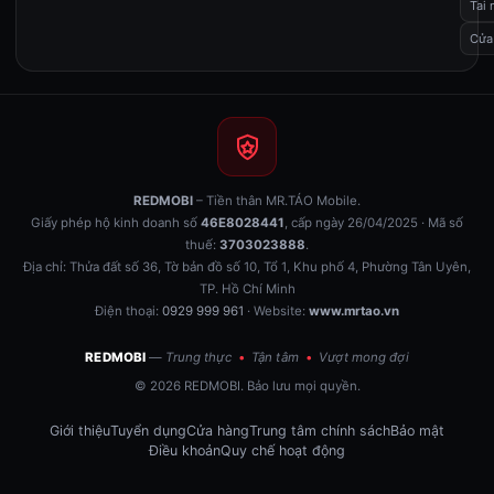
Tai 
Cửa
REDMOBI
– Tiền thân MR.TÁO Mobile.
Giấy phép hộ kinh doanh số
46E8028441
, cấp ngày 26/04/2025 · Mã số
thuế:
3703023888
.
Địa chỉ: Thửa đất số 36, Tờ bản đồ số 10, Tổ 1, Khu phố 4, Phường Tân Uyên,
TP. Hồ Chí Minh
Điện thoại:
0929 999 961
· Website:
www.mrtao.vn
REDMOBI
— Trung thực
•
Tận tâm
•
Vượt mong đợi
© 2026 REDMOBI. Bảo lưu mọi quyền.
Giới thiệu
Tuyển dụng
Cửa hàng
Trung tâm chính sách
Bảo mật
Điều khoản
Quy chế hoạt động