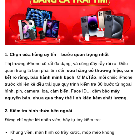
1. Chọn cửa hàng uy tín – bước quan trọng nhất
Thị trường iPhone cũ rất đa dạng, và cũng đầy rẫy rủi ro. Điều
quan trọng là bạn phải tìm đến
cửa hàng có thương hiệu, cam
kết rõ ràng, bảo hành minh bạch
. Ở
Mr.Táo
, mỗi chiếc iPhone
trước khi lên kệ đều trải qua quy trình kiểm tra 30 bước từ ngoại
hình, pin, camera, loa, cảm biến, Face ID… đảm bảo
máy
nguyên bản, chưa qua thay thế linh kiện kém chất lượng
.
2. Kiểm tra hình thức bên ngoài
Đừng chỉ nghe lời nhân viên, hãy tự tay kiểm tra:
Khung viền, màn hình có trầy xước, móp méo không.