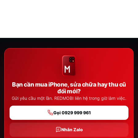
Bạn cần mua iPhone, sửa chữa hay thu cũ
đổi mới?
Gửi yêu cầu một lần. REDMOBI liên hệ trong giờ làm việc.
Gọi 0929 999 961
Nhắn Zalo