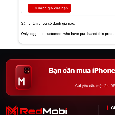
0
5
0
out
Gửi đánh giá của bạn
of
based
on
customer
Sản phẩm chưa có đánh giá nào.
ratings
Only logged in customers who have purchased this produc
Bạn cần mua iPhone,
Gửi yêu cầu một lần. RE
C