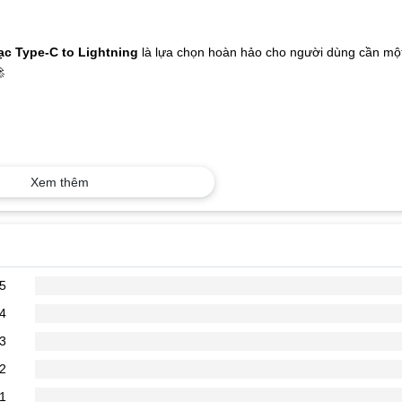
ạc Type-C to Lightning
là lựa chọn hoàn hảo cho người dùng cần mộ

Xem thêm
5
4
3
2
1