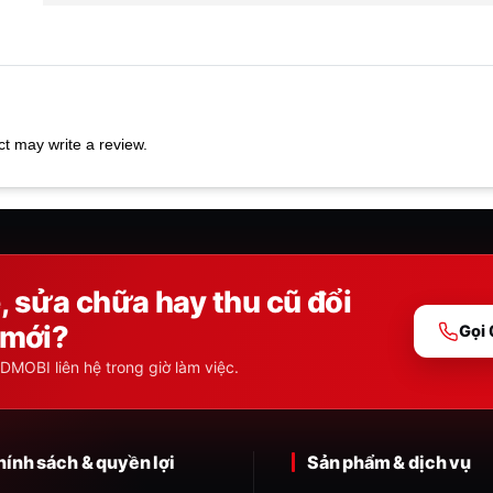
t may write a review.
 sửa chữa hay thu cũ đổi
mới?
Gọi
DMOBI liên hệ trong giờ làm việc.
hính sách & quyền lợi
Sản phẩm & dịch vụ