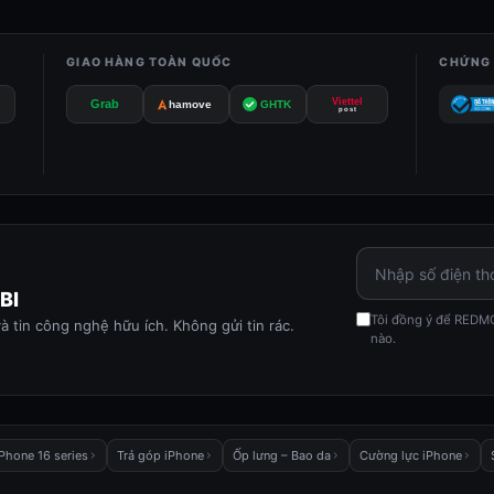
GIAO HÀNG TOÀN QUỐC
CHỨNG 
Viettel
Grab
GHTK
hamove
post
BI
Tôi đồng ý để REDMO
và tin công nghệ hữu ích. Không gửi tin rác.
nào.
iPhone 16 series
Trả góp iPhone
Ốp lưng – Bao da
Cường lực iPhone