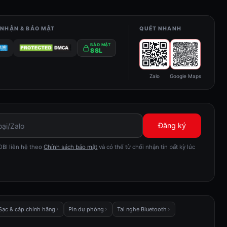
NHẬN & BẢO MẬT
QUÉT NHANH
BẢO MẬT
SSL
Zalo
Google Maps
Đăng ký
BI liên hệ theo
Chính sách bảo mật
và có thể từ chối nhận tin bất kỳ lúc
Sạc & cáp chính hãng
Pin dự phòng
Tai nghe Bluetooth