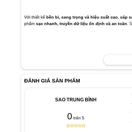
Với thiết kế
bền bỉ, sang trọng và hiệu suất cao
,
cáp s
phẩm
sạc nhanh, truyền dữ liệu ổn định và an toàn
. 
ĐÁNH GIÁ SẢN PHẨM
SAO TRUNG BÌNH
0
trên 5