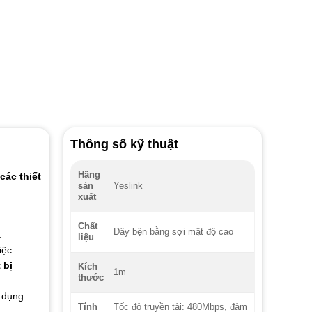
Thông số kỹ thuật
Hãng
các thiết
Yeslink
sản
xuất
Chất
Dây bện bằng sợi mật độ cao
.
liệu
iệc.
 bị
Kích
1m
thước
ử dụng.
Tốc độ truyền tải: 480Mbps, đảm
Tính