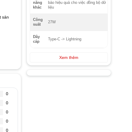
bảo hiệu quả cho việc đồng bộ dữ
năng
liệu
khác
t sản
Công
27W
suất
Dây
Type-C -> Lightning
cáp
Xem thêm
0
0
0
0
0