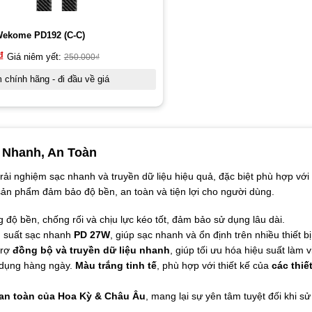
Wekome PD192 (C-C)
₫
Giá niêm yết:
250.000
₫
chính hãng - đi đầu về giá
c Nhanh, An Toàn
trải nghiệm sạc nhanh và truyền dữ liệu hiệu quả, đặc biệt phù hợp với
, sản phẩm đảm bảo độ bền, an toàn và tiện lợi cho người dùng.
ng độ bền, chống rối và chịu lực kéo tốt, đảm bảo sử dụng lâu dài.
 suất sạc nhanh
PD 27W
, giúp sạc nhanh và ổn định trên nhiều thiết bị
trợ
đồng bộ và truyền dữ liệu nhanh
, giúp tối ưu hóa hiệu suất làm v
ử dụng hàng ngày.
Màu trắng tinh tế
, phù hợp với thiết kế của
các thiết
 an toàn của Hoa Kỳ & Châu Âu
, mang lại sự yên tâm tuyệt đối khi s