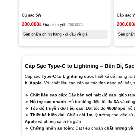
Củ sạc 5W
Cáp sạc 
200.000
₫
200.000
Giá niêm yết:
250.000
₫
Sản phẩm chính hãng - đi đầu về giá
Sản phẩm 
Cáp Sạc Type-C to Lightning – Bền Bỉ, Sạ
Cáp sạc
Type-C to Lightning
được thiết kế để mang lại 
bị Apple
. Với chất liệu cao cấp và các tính năng nổi bật
🔹
Chất liệu cao cấp
: Dây bện
sợi mật độ cao
, giúp tă
🔹
Hỗ trợ sạc nhanh
: Hỗ trợ dòng điện tối đa
3A
và công
🔹
Tốc độ truyền dữ liệu cao
: Đạt tốc độ
480Mbps
, hỗ 
🔹
Thiết kế hiện đại
: Chiều dài
1m
, lý tưởng cho việc s
Apple
và phong cách tối giản.
🔹
Chứng nhận an toàn
: Đạt tiêu chuẩn
chất lượng và