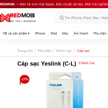
Skip
REDMOBI
— Một hệ sinh thái Apple. Một chuẩn dữ liệu. Một trải nghiệ
to
content
RED
MOBI
Tìm iPhone, iPad, Mac, Wat
MR.TÁO x REDMOBI
Tất cả sản phẩm ▾
iPhone
iPad
Mac
Âm thanh
Phụ kiện
/
/
/
Trang chủ
Phụ kiện
Nhóm sạc
Cáp sạc
Cáp sạc Yeslink (C-L)
0
Đánh Giá
-17%