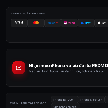
THANH TOÁN AN TOÀN
VISA
QR
VNPAY
momo
Zalo
Pay
Pay
Nhận mẹo iPhone và ưu đãi từ REDMO
Mẹo sử dụng Apple, ưu đãi thu cũ, lịch kiểm tra pin 
iPhone Tân Uyên
iPhone 17 series
TÌM NHANH TẠI REDMOBI
Cửa hàng gần bạn