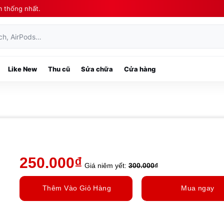
m thống nhất.
ch, AirPods…
Like New
Thu cũ
Sửa chữa
Cửa hàng
250.000
₫
Giá niêm yết:
300.000
₫
Thêm Vào Giỏ Hàng
Mua ngay