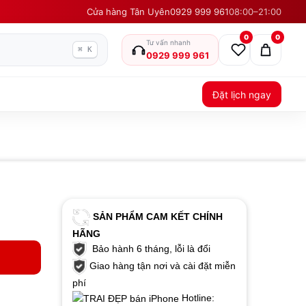
Cửa hàng Tân Uyên
0929 999 961
08:00–21:00
0
0
Tư vấn nhanh
⌘ K
0929 999 961
Đặt lịch ngay
SẢN PHẨM CAM KẾT CHÍNH
HÃNG
Bảo hành 6 tháng, lỗi là đổi
Giao hàng tận nơi và cài đặt miễn
phí
Hotline: