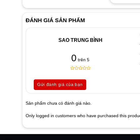
ĐÁNH GIÁ SẢN PHẨM
SAO TRUNG BÌNH
0
trên 5
0
5
0
out
Gửi đánh giá của bạn
of
based
on
customer
Sản phẩm chưa có đánh giá nào.
ratings
Only logged in customers who have purchased this produc