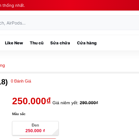
m thống nhất.
ch, AirPods…
Like New
Thu cũ
Sửa chữa
Cửa hàng
áng
8)
0
Đánh Giá
250.000
₫
Giá niêm yết:
290.000
₫
Màu sắc
Đen
250.000
₫