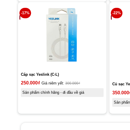
-17%
-22%
Cáp sạc Yeslink (C-L)
250.000
₫
Giá niêm yết:
300.000
₫
Củ sạc Ye
350.000
Sản phẩm chính hãng - đi đầu về giá
Sản phẩm 