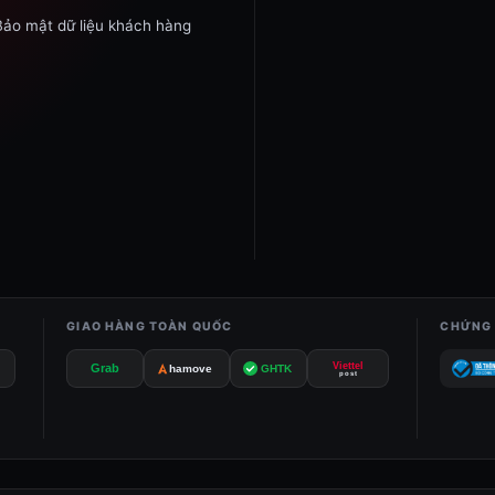
Bảo mật dữ liệu khách hàng
GIAO HÀNG TOÀN QUỐC
CHỨNG 
Viettel
Grab
GHTK
hamove
post