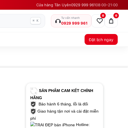
Cửa hàng Tân Uyên
0929 999 961
08:00–21:00
0
0
Tư vấn nhanh
⌘ K
0929 999 961
Đặt lịch ngay
SẢN PHẨM CAM KẾT CHÍNH
HÃNG
Bảo hành 6 tháng, lỗi là đổi
Giao hàng tận nơi và cài đặt miễn
phí
Hotline: