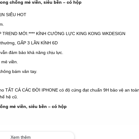
ong chống mẻ viền, siêu bền – có hộp
ỊN SIÊU HOT
m.
P TREND MỚI.**** KÍNH CƯỜNG LỰC KING KONG WKDESIGN
ng thường, GẤP 3 LẦN KÍNH 6D
vẫn đảm bảo khả năng chịu lực.
 mẻ viền.
không bám vân tay.
o TẤT CẢ CÁC ĐỜI IPHONE có độ cứng đạt chuẩn 9H bảo vệ an toà
thế hệ cũ.
ống mẻ viền, siêu bền – có hộp
Xem thêm