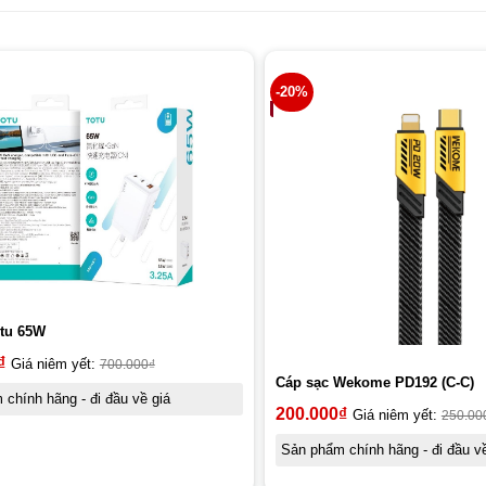
-20%
otu 65W
₫
Giá niêm yết:
700.000
₫
Cáp sạc Wekome PD192 (C-C)
chính hãng - đi đầu về giá
200.000
₫
Giá niêm yết:
250.00
Sản phẩm chính hãng - đi đầu về