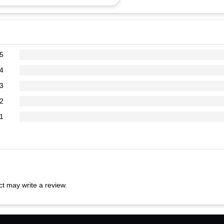
5
4
3
2
1
t may write a review.