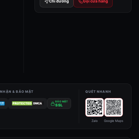
Chỉ đường
Gọi cửa hàng
NHẬN & BẢO MẬT
QUÉT NHANH
BẢO MẬT
SSL
Zalo
Google Maps