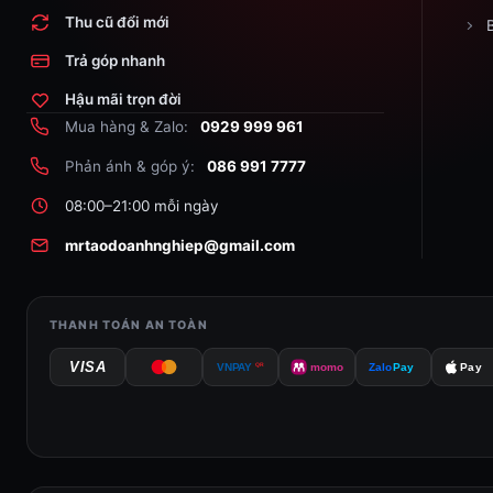
Thu cũ đổi mới
Trả góp nhanh
Hậu mãi trọn đời
Mua hàng & Zalo:
0929 999 961
Phản ánh & góp ý:
086 991 7777
08:00–21:00 mỗi ngày
mrtaodoanhnghiep@gmail.com
THANH TOÁN AN TOÀN
VISA
QR
VNPAY
momo
Zalo
Pay
Pay