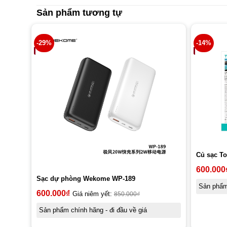
Sản phẩm tương tự
-29%
-14%
Củ sạc T
600.000
Sạc dự phòng Wekome WP-189
Sản phẩm 
600.000
₫
Giá niêm yết:
850.000
₫
Sản phẩm chính hãng - đi đầu về giá