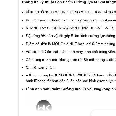
Thông tin kỹ thuật Sản Phẩm Cường lực 6D voi kingk
KÍNH CƯỜNG LỰC KING KONG WK DESIGN HÀNG X
Kính full màn, Chống bám vân tay, vuốt cực mượt và ê
NHANH TAY CHỌN NGAY SẢN PHẨM ĐỂ BẮT BẮT KỊ
Độ cứng 9H bảo vệ tốt gấp 5 lần kính cường lực thô
Điểm cải tiến là MỎNG và NHẸ hơn, chỉ 0,2mm nhưng 
Vát cạnh 9D ôm sát màn hình máy, hạn chế bong viền,
Cảm ứng mượt mà, không trơn rít. Bề mặt trong suốt, 
Chi tiết sản phẩm:
– Kính cường lực KING KONG WKDESIGN hàng XỊN ch
hình iPhone tốt hơn gấp 5 lần các loại kính cường lực 
Hình ảnh sản Phẩm Cường lực 6D voi kingkong ch