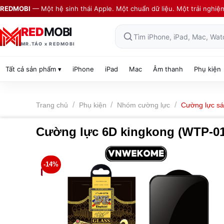
Skip
REDMOBI
— Một hệ sinh thái Apple. Một chuẩn dữ liệu. Một trải nghiệ
to
content
RED
MOBI
Tìm iPhone, iPad, Mac, Wat
MR.TÁO x REDMOBI
Tất cả sản phẩm ▾
iPhone
iPad
Mac
Âm thanh
Phụ kiện
/
/
/
Trang chủ
Phụ kiện
Nhóm cường lực
Cường lực s
Cường lực 6D kingkong (WTP-01
-14%