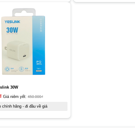
slink 30W
₫
Giá niêm yết:
450.000
₫
chính hãng - đi đầu về giá