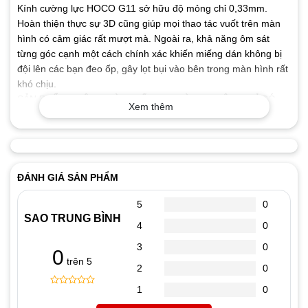
Kính cường lực HOCO G11 sở hữu độ mỏng chỉ 0,33mm.
Hoàn thiện thực sự 3D cũng giúp mọi thao tác vuốt trên màn
hình có cảm giác rất mượt mà. Ngoài ra, khả năng ôm sát
từng góc cạnh một cách chính xác khiến miếng dán không bị
đội lên các bạn đeo ốp, gây lọt bụi vào bên trong màn hình rất
khó chịu.
SẢN PHẨM KHÔNG KÈM GIẤY LAU VÀ BOX HỘP (CHỈ CÓ
Xem thêm
KÍNH)
Kính cường lực chống nhìn trộm Hoco G11 cho iPhone từ 7
đến 14 Pro max (Đen)
ĐÁNH GIÁ SẢN PHẨM
THÔNG TIN CHI TIẾT:
5
0
Công nghệ chống nhìn trộm đảm bảo riêng tư khi sử dụng
SAO TRUNG BÌNH
4
0
màn hình.
3
0
0
Bề mặt luôn sáng bóng, thẩm mỹ nhờ khả năng chống bám
trên 5
2
0
vân tay và dầu hiệu quả.
1
0
0
5
0
Chất lượng màu sắc và độ tương phản tốt như màn hình gốc
out