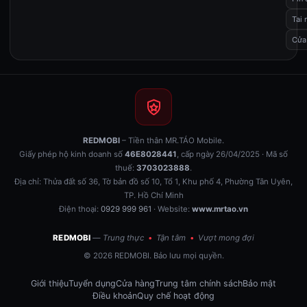
Tai 
Cửa
REDMOBI
– Tiền thân MR.TÁO Mobile.
Giấy phép hộ kinh doanh số
46E8028441
, cấp ngày 26/04/2025 · Mã số
thuế:
3703023888
.
Địa chỉ: Thửa đất số 36, Tờ bản đồ số 10, Tổ 1, Khu phố 4, Phường Tân Uyên,
TP. Hồ Chí Minh
Điện thoại:
0929 999 961
· Website:
www.mrtao.vn
REDMOBI
— Trung thực
•
Tận tâm
•
Vượt mong đợi
© 2026 REDMOBI. Bảo lưu mọi quyền.
Giới thiệu
Tuyển dụng
Cửa hàng
Trung tâm chính sách
Bảo mật
Điều khoản
Quy chế hoạt động