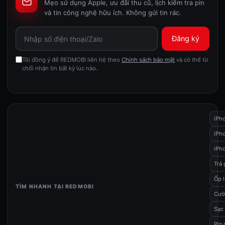
Mẹo sử dụng Apple, ưu đãi thu cũ, lịch kiểm tra pin
và tin công nghệ hữu ích. Không gửi tin rác.
Đăng ký
Tôi đồng ý để REDMOBI liên hệ theo
Chính sách bảo mật
và có thể từ
chối nhận tin bất kỳ lúc nào.
iPh
iPho
iPho
Trả
Ốp 
TÌM NHANH TẠI REDMOBI
Cườ
Sạc
Pin