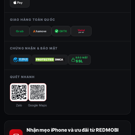
Pay
GIAO HÀNG TOÀN QUỐC
Viettel
Grab
GHTK
hamove
post
CHỨNG NHẬN & BẢO MẬT
BẢO MẬT
SSL
QUÉT NHANH
Zalo
Google Maps
Nhận mẹo iPhone và ưu đãi từ REDMOBI