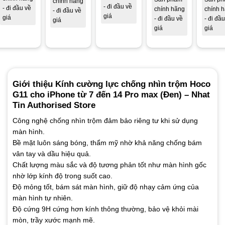
chính hãng
- đi đầu về
- đi đầu về
chính hãng
chính 
- đi đầu về
giá
giá
- đi đầu về
- đi đầ
giá
giá
giá
Giới thiệu Kính cường lực chống nhìn trộm Hoco
G11 cho iPhone từ 7 đến 14 Pro max (Đen) – Nhat
Tin Authorised Store
Công nghệ chống nhìn trộm đảm bảo riêng tư khi sử dụng
màn hình.
Bề mặt luôn sáng bóng, thẩm mỹ nhờ khả năng chống bám
vân tay và dầu hiệu quả.
Chất lượng màu sắc và độ tương phản tốt như màn hình gốc
nhờ lớp kính độ trong suốt cao.
Độ mỏng tốt, bám sát màn hình, giữ độ nhạy cảm ứng của
màn hình tự nhiên.
Độ cứng 9H cứng hơn kính thông thường, bảo vệ khỏi mài
mòn, trầy xước mạnh mẽ.