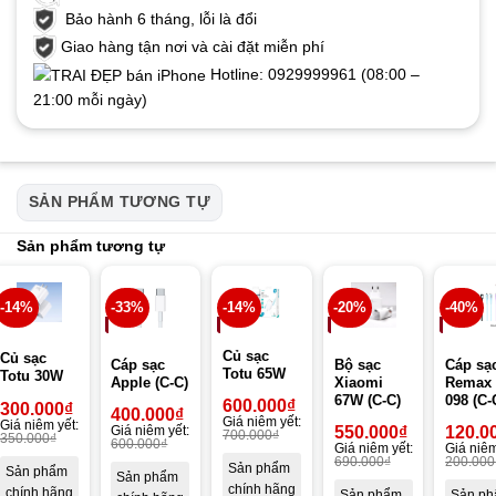
Bảo hành 6 tháng, lỗi là đổi
Giao hàng tận nơi và cài đặt miễn phí
Hotline: 0929999961 (08:00 –
21:00 mỗi ngày)
SẢN PHẨM TƯƠNG TỰ
Sản phẩm tương tự
-14%
-33%
-14%
-20%
-40%
Củ sạc
Củ sạc
Cáp sạc
Bộ sạc
Cáp sạ
Totu 65W
Totu 30W
Apple (C-C)
Xiaomi
Remax 
67W (C-C)
098 (C-
600.000
₫
300.000
₫
400.000
₫
Giá niêm yết:
Giá niêm yết:
Giá niêm yết:
550.000
₫
120.0
700.000
₫
350.000
₫
600.000
₫
Giá niêm yết:
Giá niêm
690.000
₫
200.000
Sản phẩm
Sản phẩm
Sản phẩm
chính hãng
chính hãng
Sản phẩm
Sản p