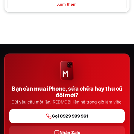
Xem thêm
Bạn cần mua iPhone, sửa chữa hay thu cũ
đổi mới?
Gửi yêu cầu một lần. REDMOBI liên hệ trong giờ làm việc.
Gọi 0929 999 961
Nhắn Zalo