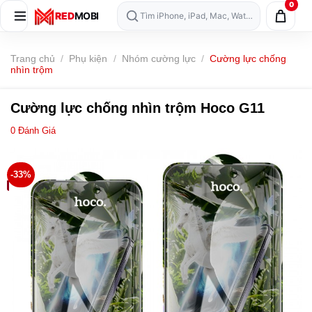
0
Skip
RED
MOBI
Tìm iPhone, iPad, Mac, Watch, AirPods…
to
content
Trang chủ
/
Phụ kiện
/
Nhóm cường lực
/
Cường lực chống
nhìn trộm
Cường lực chống nhìn trộm Hoco G11
0
Đánh Giá
-33%