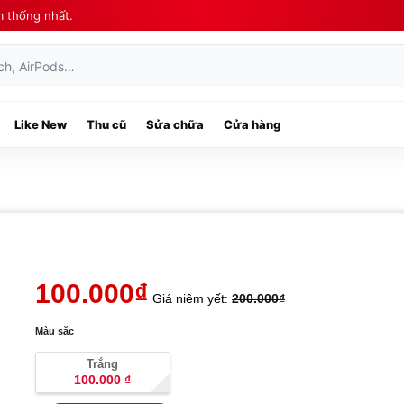
m thống nhất.
ch, AirPods…
Like New
Thu cũ
Sửa chữa
Cửa hàng
100.000
₫
Giá niêm yết:
200.000
₫
Màu sắc
Trắng
100.000
₫