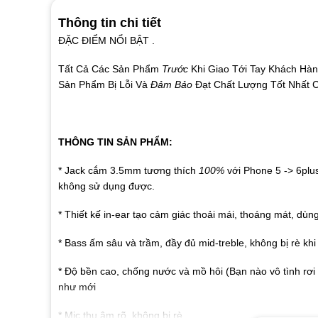
Thông tin chi tiết
ĐẶC ĐIỂM NỔI BẬT .
Tất Cả Các Sản Phẩm
Trước
Khi Giao Tới Tay Khách Hà
Sản Phẩm Bị Lỗi Và
Đảm Bảo
Đạt Chất Lượng Tốt Nhất 
THÔNG TIN SẢN PHẨM:
* Jack cắm 3.5mm tương thích
100%
với Phone 5 -> 6pl
không sử dụng được.
* Thiết kế in-ear tạo cảm giác thoải mái, thoáng mát, dùng
* Bass ấm sâu và trầm, đầy đủ mid-treble, không bị rè kh
* Độ bền cao, chống nước và mồ hôi (Bạn nào vô tình rơi
như mới
* Mic thu âm rõ, không bị rè