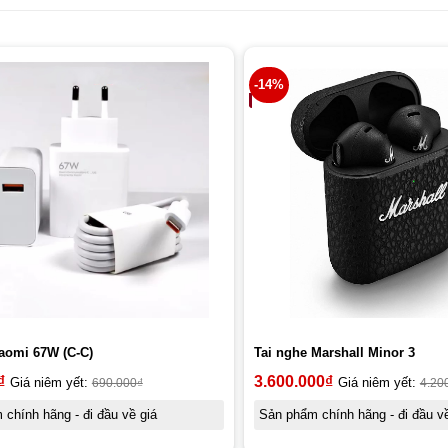
-14%
aomi 67W (C-C)
Tai nghe Marshall Minor 3
₫
3.600.000
₫
Giá niêm yết:
690.000
₫
Giá niêm yết:
4.20
chính hãng - đi đầu về giá
Sản phẩm chính hãng - đi đầu về