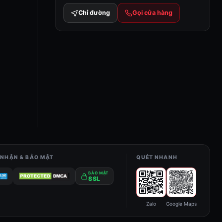
Chỉ đường
Gọi cửa hàng
NHẬN & BẢO MẬT
QUÉT NHANH
BẢO MẬT
SSL
Zalo
Google Maps