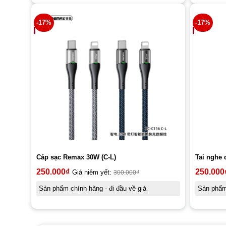
-17%
-17%
Cáp sạc Remax 30W (C-L)
Tai nghe 
250.000
₫
250.000
Giá niêm yết:
300.000
₫
Sản phẩm chính hãng - đi đầu về giá
Sản phẩm 