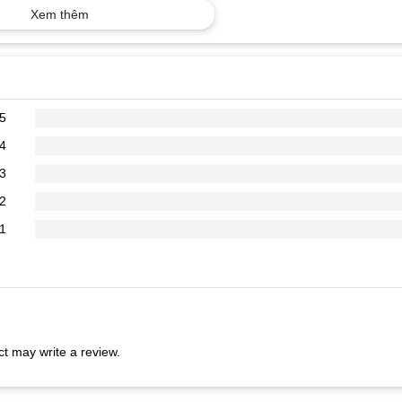
Xem thêm
c cuộc gọi
iếp tục, 2 lần để qua bài, 3 lần để nghe lại và quay lại bài cũ.
5
4
3
2
ý giọng nói Siri.
1
h thay vì phải chạm vào màn hình cảm ứng.
t may write a review.