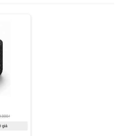
0.000
₫
 giá