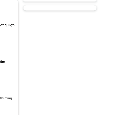
ường Hợp
bấm
h thường