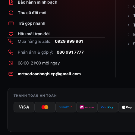
Bảo hành minh bạch
Thu cũ đổi mới
Trả góp nhanh
Hậu mãi trọn đời
Mua hàng & Zalo:
0929 999 961
Phản ánh & góp ý:
086 991 7777
08:00–21:00 mỗi ngày
mrtaodoanhnghiep@gmail.com
THANH TOÁN AN TOÀN
VISA
QR
VNPAY
momo
Zalo
Pay
Pay