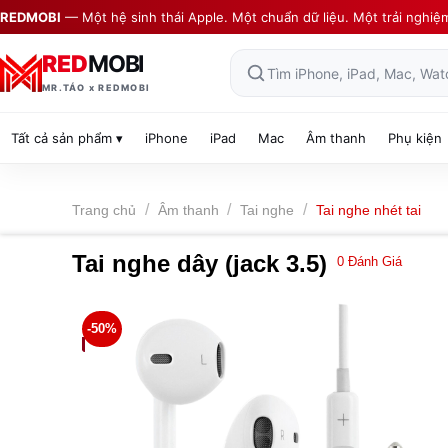
Skip
REDMOBI
— Một hệ sinh thái Apple. Một chuẩn dữ liệu. Một trải nghiệ
to
content
RED
MOBI
Tìm iPhone, iPad, Mac, Wat
MR.TÁO x REDMOBI
Tất cả sản phẩm ▾
iPhone
iPad
Mac
Âm thanh
Phụ kiện
/
/
/
Trang chủ
Âm thanh
Tai nghe
Tai nghe nhét tai
Tai nghe dây (jack 3.5)
0
Đánh Giá
-50%