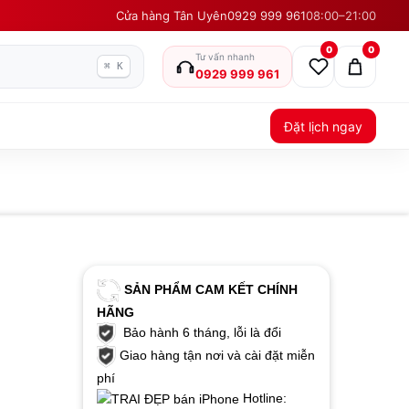
Cửa hàng Tân Uyên
0929 999 961
08:00–21:00
0
0
Tư vấn nhanh
⌘ K
0929 999 961
Đặt lịch ngay
SẢN PHẨM CAM KẾT CHÍNH
HÃNG
Bảo hành 6 tháng, lỗi là đổi
Giao hàng tận nơi và cài đặt miễn
phí
Hotline: