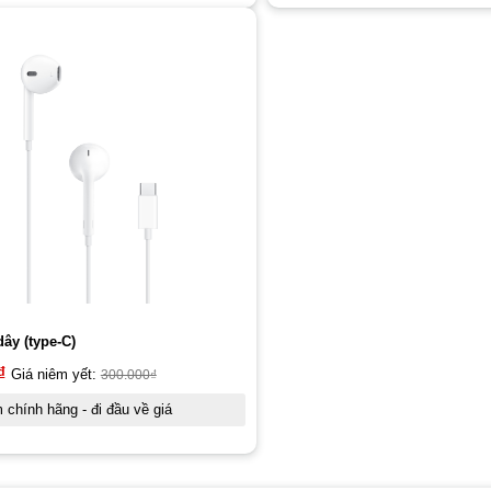
dây (type-C)
₫
Giá niêm yết:
300.000
₫
chính hãng - đi đầu về giá